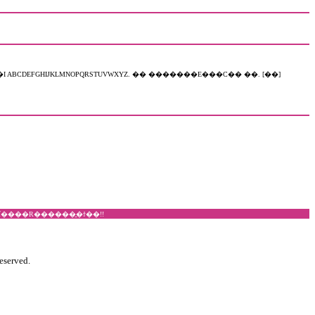
1���̂̌��ȥ�e����ݼދȥ�ٺްقȂǐ����R������̱�ϯ��!!
eserved.