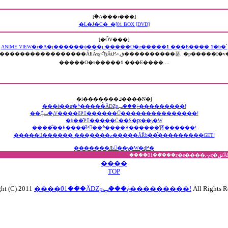
[�֘A���i���]
�L�J�C�_�[01 BOX [DVD]
[�ŐV���]
ANIME VIEW�i�A�j������ϕ���j:�����O�ɂ�����
1
���E����
1
�b�`
[�v�I ABCDEFGHIJKLMNOPQRSTUVWXYZ. �� �������E���C�� ��. [��]
�����O�ɂ�����
1
���E���� ...
�i�������߃����N�j
���è��ư�ׯ�����̂ȂǱƿݥ���ݒ���������!
��ާݹ�صݐV����őҎ󂯁������Ȗ���������������!
�b��̑Ҏ󂯌�����Ċ��S�ԗ��ݸ�W
����̂��Ƃ����̑Ҏ󂯁��ׯ����Я������肾������!
������ٰ�����ͺ���̼����ތ�����ĂŘb��̂���������GET!
�������Љ��ݸ�W�ɖ߂�
����ް0
����
TOP
ht (C) 2011
����ް01���̂ȂǱƿݥ���ݒ���������!
All Rights R