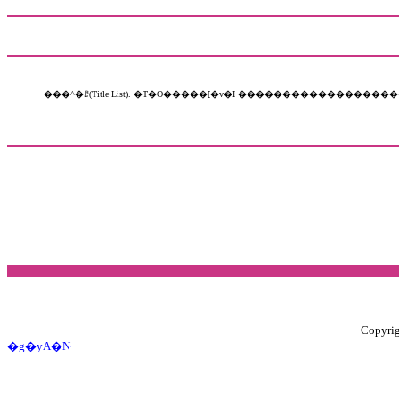
���^�ꗗ(Title List). �T�O�����[�v�I �����������������������������������ĂƂȂɂʂ˂̂͂Ђӂւق܂݂ނ߂����������푼. �p�����
Copyrig