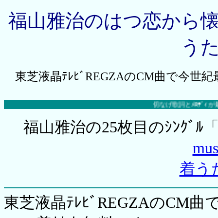
福山雅治のはつ恋から懐
う
東芝液晶ﾃﾚﾋﾞREGZAのCM曲で今世紀
切なげ歌詞とﾒﾛﾃﾞｨが最高♪今
福山雅治の25枚目のｼﾝｸﾞ
mus
着う
東芝液晶ﾃﾚﾋﾞREGZAのCM曲