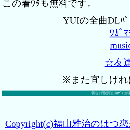
この着ｳﾀも無料です。
YUIの全曲DLﾊﾟ
ﾜｶﾞ
mus
☆友
※
また宜しけれ
切なげ歌詞とﾒﾛﾃﾞｨが最高♪今
Copyright(c)福山雅治