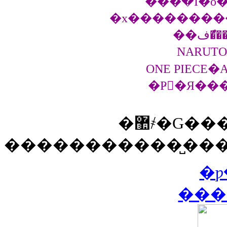
���߰�I�ő�
�x���������
NARUT
ONE PIECE�
�޺҂�G�����������R!
�����������̺���
�ƿ
���