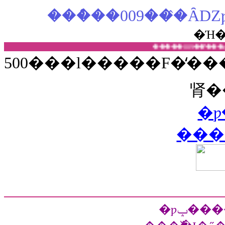
�Ή
500���l�����F�̒�
肾�
�ƿ
���
�ƿݒ�