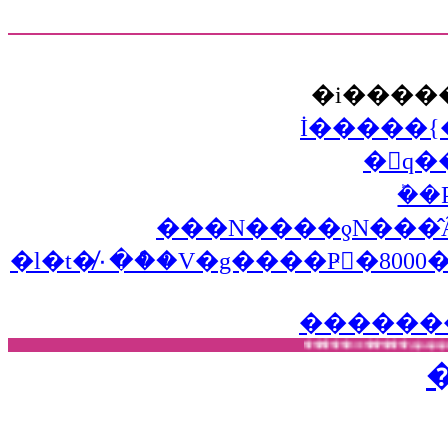
İ�����
ܰ�
�l�t�̸۰�ް��V�g����Ҏ󂯁�8