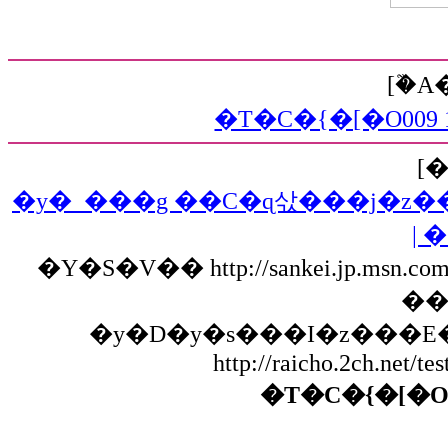
[�֘
�T�C�{�[�O009 19
[
�y�_���g ��C�ɋ삯���j�z�����׍_�i�P�T�j��T�Ԃ
|
�Y�S�V�� http://sankei.jp.msn.com/p
��
�y�D�y�s���I�z���
http://raicho.2ch.net/t
�T�C�{�[�O