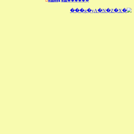
�̰��޲�
�ް�����޲�