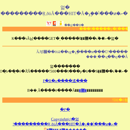
�얾
ðϋ܂Ŗ���������!
�Ή��@��
�얾�ނ̽��߰ϲ��޾��݂̍K���ɂȂ낤�̒���GET�ͺ�����I
�����!ͷ���݇U����ިݸ�ðϋȁ��ԑg��׽Ă𖾂邭
ʯ�߰���܂���
�������얾
�ނ̽��߰ϲ��޾��݈ȊO�̘b��̱�è�
���F�B�ɋ����遙
��
������
�޺�
��Ă����ē����Ă܂��B
�߂�
Copyright(c)�얾
�ނ�ͷ���ݴ��ިݸ�ðϋȂ���HIT�Ȃ܂Ŗ���������!
