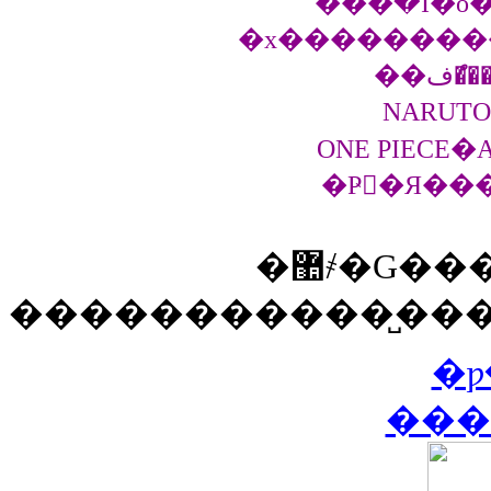
���߰�I�ő�
�x���������
NARUT
ONE PIECE�
�޺҂�G�����������R!
�����������̺���
�ƿ
���