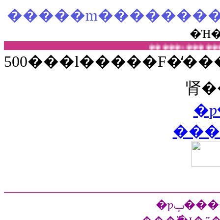
�Ή
500���l�����F�̒�
肾�
�ƿ
���
�ƿݒ�