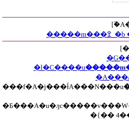
[�֘
����
[
�G�
�l�C����u
�����m
�A���
���f�A�j���ł́A���N���u
�Ƃ���A�u�ԓc�����v���W�F�
�{�� 4�