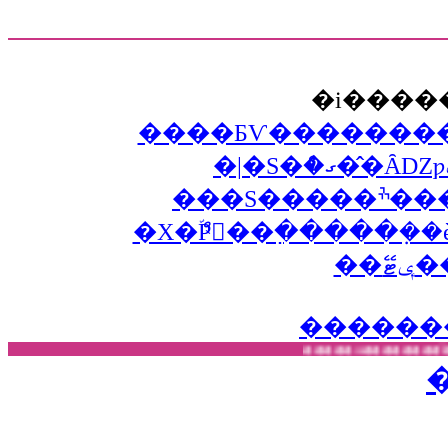
���S
��