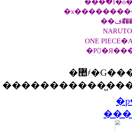
���߰�I�ő�
�x���������
NARUT
ONE PIECE�
�޺҂�G�����������R!
�����������̺���
�ƿ
���