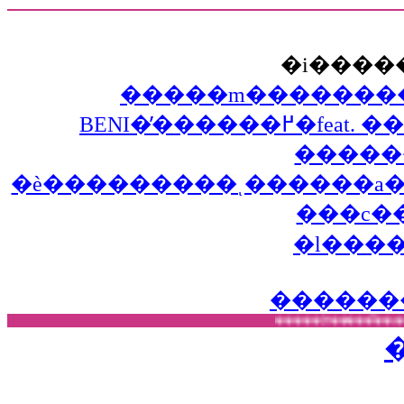
BENI�̕������߂�feat. ���q-T�̒�������s�z�M����!
�����