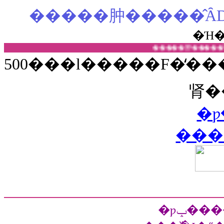
�Ή
500���l�����F�̒�
肾�
�ƿ
���
�ƿݒ�