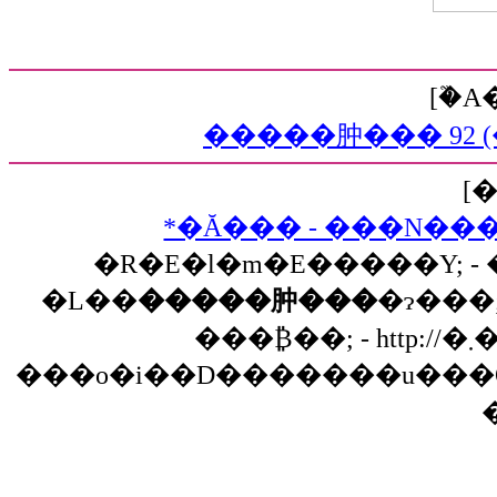
[�֘
�����肿��� 92 
[
*�Ă��� - ���N���A
�R�E�l�m�E�����Y; - �� �n��
�L��
�����肿���
�ɂ���; - �֐��j�O���l�g���
���₿��; - http://�܂������.c... - .:+ߍŌ�̗�.:+�; -
���o�i��D�������u���O; - ���₿�ނ̃u���O;
�